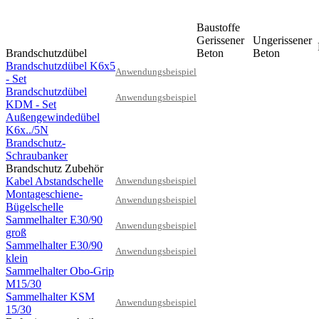
Baustoffe
Gerissener
Ungerissener
Brandschutzdübel
Beton
Beton
Brandschutzdübel K6x5
Anwendungsbeispiel
- Set
Brandschutzdübel
Anwendungsbeispiel
KDM - Set
Außengewindedübel
K6x../5N
Brandschutz-
Schraubanker
Brandschutz Zubehör
Kabel Abstandschelle
Anwendungsbeispiel
Montageschiene-
Anwendungsbeispiel
Bügelschelle
Sammelhalter E30/90
Anwendungsbeispiel
groß
Sammelhalter E30/90
Anwendungsbeispiel
klein
Sammelhalter Obo-Grip
M15/30
Sammelhalter KSM
Anwendungsbeispiel
15/30