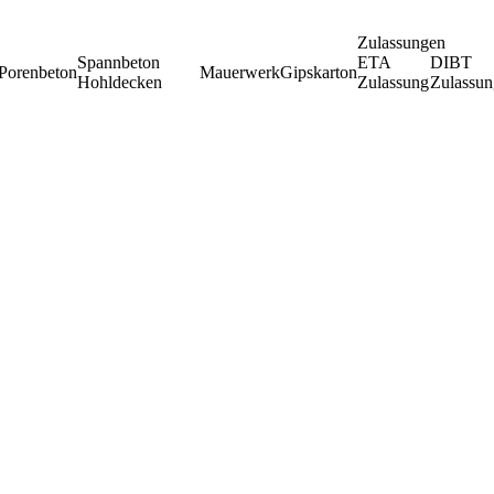
Zulassungen
Spannbeton
ETA
DIBT
Porenbeton
Mauerwerk
Gipskarton
Hohldecken
Zulassung
Zulassun